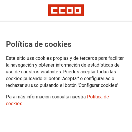
Política de cookies
Este sitio usa cookies propias y de terceros para facilitar
la navegación y obtener información de estadísticas de
uso de nuestros visitantes. Puedes aceptar todas las
cookies pulsando el botón 'Aceptar' o configurarlas o
rechazar su uso pulsando el botón 'Configurar cookies'
CCOO denuncia el aumento de
Para más información consulta nuestra
Política de
accidentes de trabajo entre los
cookies
trabajadores y trabajadoras por
cuenta propia en el primer