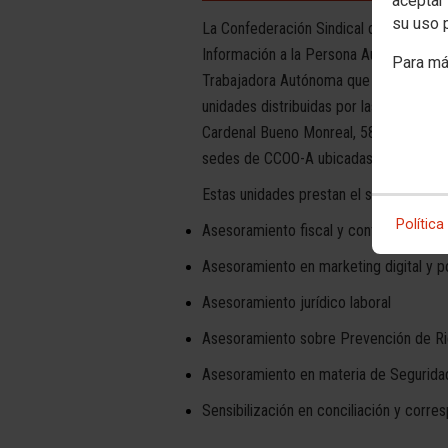
aceptar 
su uso 
La Confederación Sindical de Comisione
Información a la Persona Autónoma, un 
Para má
Trabajadora Autónoma que se desarrolla
unidades distribuidas por las 8 provinci
Cardenal Bueno Monreal, 58. Plata Baja)
sedes de CCOO-A ubicadas en Andalucía
Estas unidades prestan el siguiente as
Política
Asesoramiento fiscal y contable
Asesoramiento en marketing digital y 
Asesoramiento jurídico laboral
Asesoramiento sobre Prevención de Ri
Asesoramiento en materia de Segurida
Sensibilización en conciliación y corre