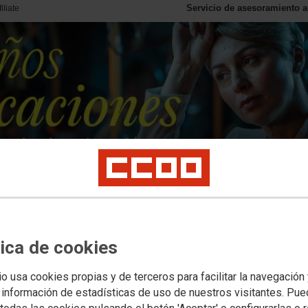
Servicio de asesoramiento a
filiate
Buscador
tica de cookies
s somos
Nuestros Servicios
Consúltanos
Noticias
Podcast
Contacto
Inscr
io usa cookies propias y de terceros para facilitar la navegación
 información de estadísticas de uso de nuestros visitantes. Pu
Menú