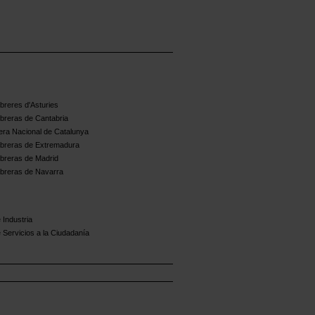
reres d'Asturies
breras de Cantabria
ra Nacional de Catalunya
breras de Extremadura
breras de Madrid
breras de Navarra
 Industria
 Servicios a la Ciudadanía