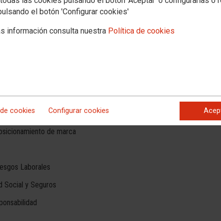
todas las cookies pulsando el botón 'Aceptar' o configurarlas o 
Fiscal y
pulsando el botón 'Configurar cookies'
s Obreras de Andalucía presta, a través de este Punto de
Marketin
Servicio de Atención y Asesoramiento al Trabajador y
s información consulta nuestra
Política de cookies
Jurídico
 en toda Andalucía y para el que cuenta con una red de 11
Prevenc
as. La oficina central se encuentra ubicada en Sevilla (Cl
Segurid
) donde se atiende de forma presencial, en el resto de las
Igualda
Descuen
 se atenderá mediante cita previa.
esoramiento:
 de cookies
Configurar cookies
Acep
posicionamiento de marca
esgos Laborales
d Social y Seguros
sponsabilidad