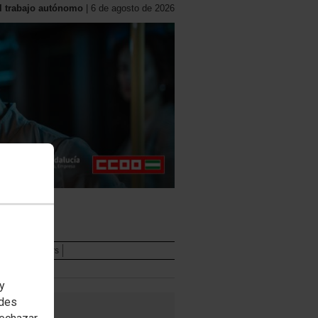
l trabajo autónomo
| 6 de agosto de 2026
ipción Webinars
 y
edes