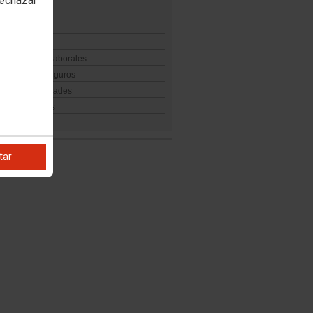
rechazar
 contable
g digital
 laboral
ión Riesgos Laborales
ad Social y Seguros
d de oportunidades
tos y ventajas
tar